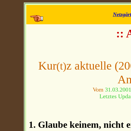
Netzgär
:: 
Kur
z aktuelle (2
(t)
An
Vom
31.03.200
Letztes Upda
1. Glaube keinem, nicht 